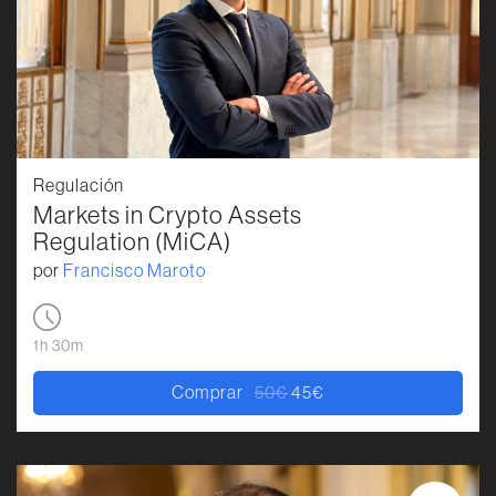
Regulación
Markets in Crypto Assets
Regulation (MiCA)
por
Francisco Maroto
1h 30m
Comprar
50
€
45
€
El precio original era: 50€.
El precio actual es: 45€.