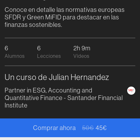
Conoce en detalle las normativas europeas
SFDR y Green MiFID para destacar en las
finanzas sostenibles.
6
6
2h 9m
Alumnos
Lecciones
Vídeos
Un curso de Julian Hernandez
Partner in ESG, Accounting and
Quantitative Finance - Santander Financial
Institute
Comprar ahora
50
€
45
€
El precio origina
El precio actual 