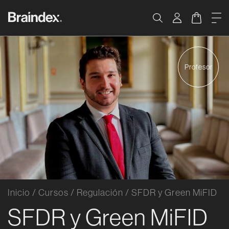
Saltar al contenido
Braindex Academy
Carrito
Me
Buscar
Profesor
Inicio
/
Cursos
/
Regulación
/
SFDR y Green MiFID
SFDR y Green MiFID