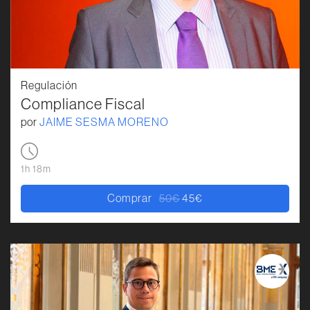
Regulación
Compliance Fiscal
por
JAIME SESMA MORENO
1h 18m
Comprar
50
€
45
€
El precio original era: 50€.
El precio actual es: 45€.