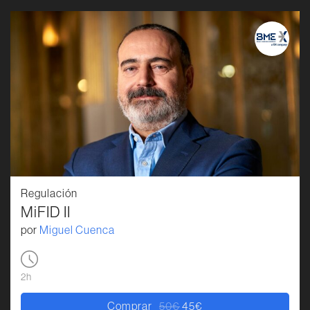
Regulación
MiFID II
por
Miguel Cuenca
2h
Comprar
50
€
45
€