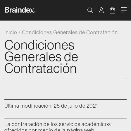
Saltar al contenido
Braindex Academy
Carrito
Me
Buscar
Inicio
/
Condiciones Generales de Contratación
Condiciones
Generales de
Contratación
Última modificación: 28 de julio de 2021
La contratación de los servicios académicos
ofrecidos por medio de la página web