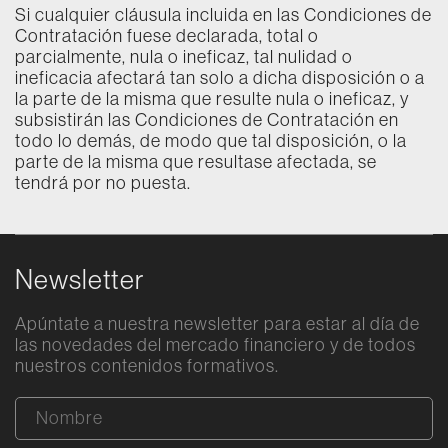
Si cualquier cláusula incluida en las Condiciones de
Contratación fuese declarada, total o
parcialmente, nula o ineficaz, tal nulidad o
ineficacia afectará tan solo a dicha disposición o a
la parte de la misma que resulte nula o ineficaz, y
subsistirán las Condiciones de Contratación en
todo lo demás, de modo que tal disposición, o la
parte de la misma que resultase afectada, se
tendrá por no puesta.
Newsletter
Apúntate a nuestra newsletter para estar al día de
las novedades del mercado financiero y de todos
nuestros contenidos formativos.