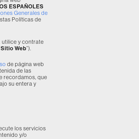
DOS ESPAÑOLES
iones Generales de
stas Políticas de
utilice y contrate
Sitio Web
“
”).
Uso
de página web
tenida de las
le recordamos, que
ajo su entera y
ecute los servicios
ntenido y/o