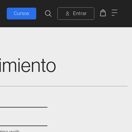
Carrito
Menú
Cursos
Entrar
Buscar
timiento
gina web