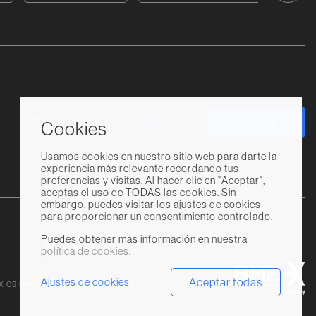
Cursos
s
Brain Food
Contacto
Cookies
Usamos cookies en nuestro sitio web para darte la
experiencia más relevante recordando tus
preferencias y visitas. Al hacer clic en "Aceptar",
aceptas el uso de TODAS las cookies. Sin
embargo, puedes visitar los ajustes de cookies
para proporcionar un consentimiento controlado.
Puedes obtener más información en nuestra
política de cookies
.
B
Aceptar todas
Ajustes de cookies
x es una marca del grupo BME / A SIX Company