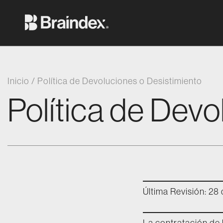
Saltar al contenido
Braindex Academy
Inicio
/
Política de Devoluciones o Desistimiento
Política de Devo
Última Revisión: 28 
La contratación de 