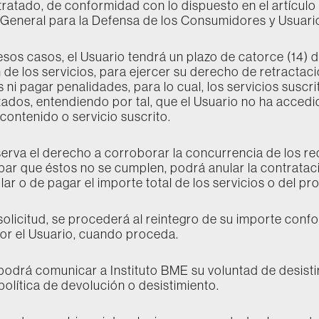
tratado, de conformidad con lo dispuesto en el artículo
 General para la Defensa de los Consumidores y Usuari
os casos, el Usuario tendrá un plazo de catorce (14) día
 de los servicios, para ejercer su derecho de retractaci
os ni pagar penalidades, para lo cual, los servicios suscr
ados, entendiendo por tal, que el Usuario no ha accedid
ontenido o servicio suscrito.
serva el derecho a corroborar la concurrencia de los req
r que éstos no se cumplen, podrá anular la contrataci
lar o de pagar el importe total de los servicios o del p
 solicitud, se procederá al reintegro de su importe con
or el Usuario, cuando proceda.
podrá comunicar a Instituto BME su voluntad de desist
a política de devolución o desistimiento.