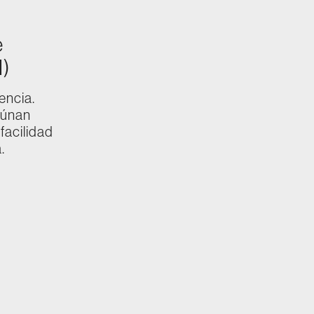
e
I)
encia.
aúnan
facilidad
.