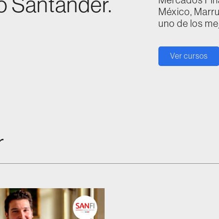
o Santander.
México, Marru
uno de los me
Ver cursos
r