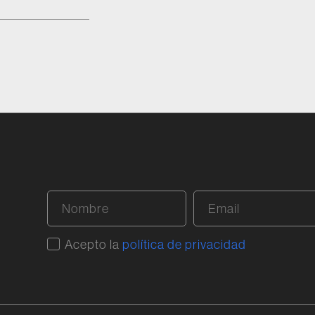
áster en
lián
, con
titativas
r />
eñó
 cabo
pacto de
<br />
al
ncia de
blo, con
al
 (NLP) y
emás de
Acepto la
política de privacidad
rias de