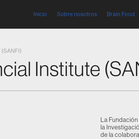
Inicio
Sobre nosotros
Brain Food
e (SANFI)
ial Institute (SA
La Fundación 
la Investigac
de la colabor