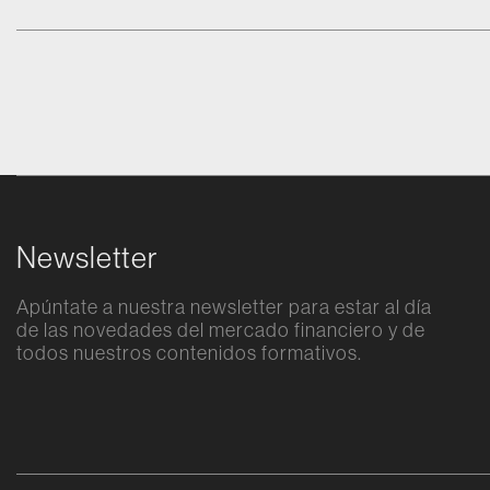
Universidad Carlos III de Madrid y M
Empresa y Métodos Cuantitativos, Ju
combina una sólida base académica
una especialización en finanzas cuan
y ciencia de datos aplicada.<br /> <b
Desde 2016 hasta 2021, se desemp
como Profesor Universitario en la
Universidad Carlos III, donde llevó a
investigaciones significativas en la
microestructura de mercado y el im
la regulación en el sector financiero.
Newsletter
<br /> Posteriormente, se incorporó 
departamento de Matemáticas y Cie
Apúntate a nuestra newsletter para estar al día
Datos de la Universidad CEU San Pa
de las novedades del mercado financiero y de
un enfoque en proyectos vinculados 
todos nuestros contenidos formativos.
Procesamiento Natural del Lenguaje
la teoría de juegos.<br /> <br /> Ad
su rol en el ámbito académico, ha
Alternative:
desarrollado una larga carrera en la
consultoría financiera, colaborando
estrechamente con entidades banca