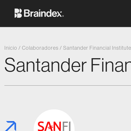
Saltar al contenido
Braindex Academy
Inicio
/
Colaboradores
/
Santander Financial Institut
Santander Financ