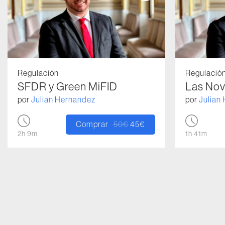
Regulación
Regulació
SFDR y Green MiFID
Las Nov
por
Julian Hernandez
por
Julian
Comprar
50
€
45
€
El precio original era: 50€.
El precio actual es: 45€.
2h 9m
1h 41m