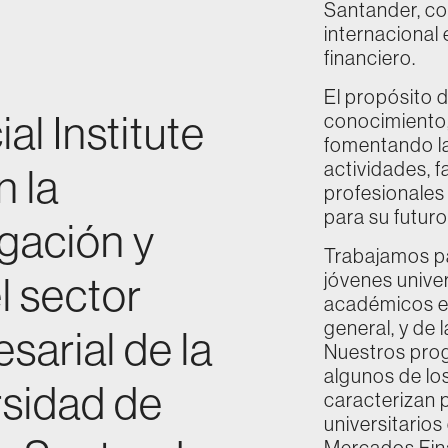
Santander, con
internacional
financiero.
El propósito d
al Institute
conocimiento,
fomentando la
actividades, f
n la
profesionales
para su futuro
igación y
Trabajamos pa
l sector
jóvenes univer
académicos e 
general, y de l
sarial de la
Nuestros prog
algunos de lo
rsidad de
caracterizan p
universitario
Mercados Fina