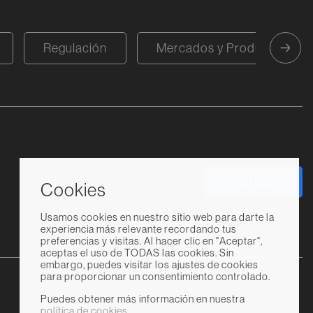
Regulación
Mercados y Productos
Cursos
s
Brain Food
Contacto
Cookies
Usamos cookies en nuestro sitio web para darte la
experiencia más relevante recordando tus
preferencias y visitas. Al hacer clic en "Aceptar",
aceptas el uso de TODAS las cookies. Sin
embargo, puedes visitar los ajustes de cookies
para proporcionar un consentimiento controlado.
Puedes obtener más información en nuestra
política de cookies
.