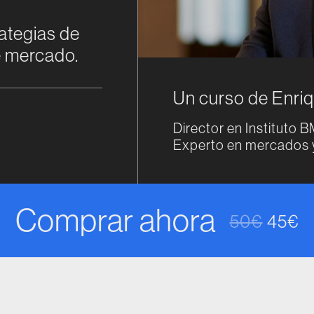
rategias de
de mercado.
Un curso de Enri
Director en Instituto 
Experto en mercados y
Comprar ahora
50
€
45
€
El prec
El pre