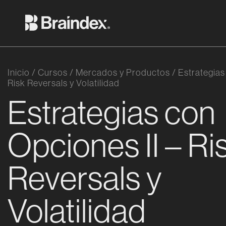
Saltar al contenido
Braindex Academy
Inicio
/
Cursos
/
Mercados y Productos
/
Estrategias
Risk Reversals y Volatilidad
Estrategias con
Opciones II – Ri
Reversals y
Volatilidad