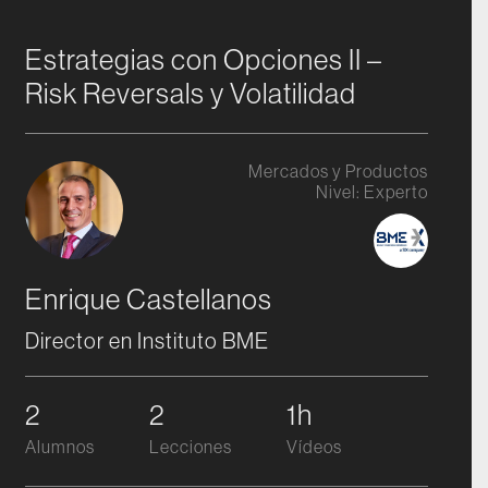
Estrategias con Opciones II –
Risk Reversals y Volatilidad
Mercados y Productos
Nivel:
Experto
Enrique Castellanos
Director en Instituto BME
2
2
1h
Alumnos
Lecciones
Vídeos