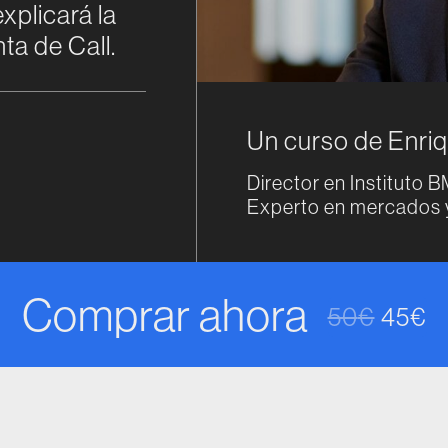
xplicará la
ta de Call.
Un curso de Enri
Director en Instituto 
Experto en mercados y
Comprar ahora
50
€
45
€
El prec
El pre