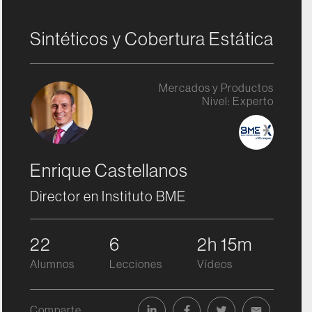
Sintéticos y Cobertura Estática
Mercados y Productos
Nivel:
Experto
Enrique Castellanos
Director en Instituto BME
22
6
2h 15m
Alumnos
Lecciones
Vídeos
Comparte