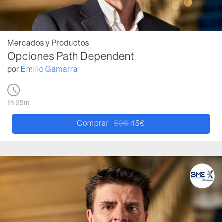
Mercados y Productos
Opciones Path Dependent
por
Emilio Gamarra
1h 25m
Comprar
50
€
45
€
El precio original era: 50€.
El precio actual es: 45€.