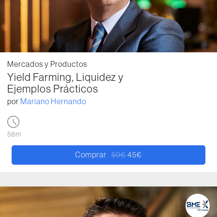
Mercados y Productos
Yield Farming, Liquidez y
Ejemplos Prácticos
por
Mariano Hernando
58m
Comprar
50
€
45
€
El precio original era: 50€.
El precio actual es: 45€.