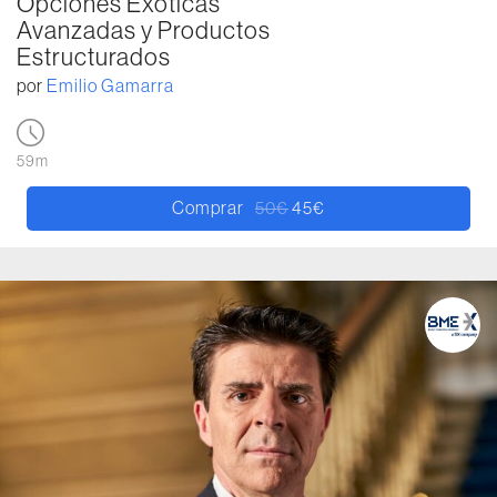
Opciones Exóticas
Avanzadas y Productos
Estructurados
por
Emilio Gamarra
59m
Comprar
50
€
45
€
El precio original era: 50€.
El precio actual es: 45€.