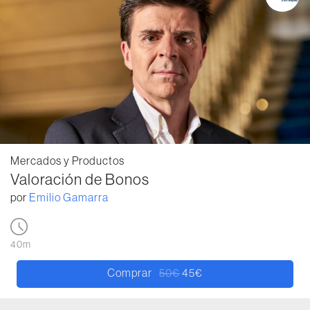
Mercados y Productos
Valoración de Bonos
por
Emilio Gamarra
40m
Comprar
50
€
45
€
El precio original era: 50€.
El precio actual es: 45€.