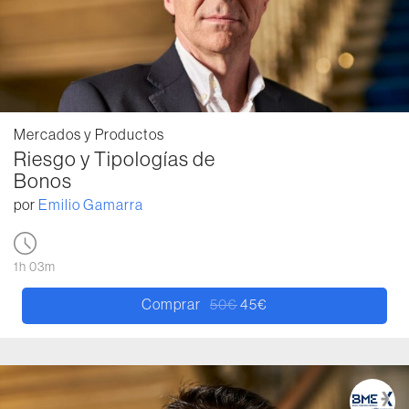
Mercados y Productos
Riesgo y Tipologías de
Bonos
por
Emilio Gamarra
1h 03m
Comprar
50
€
45
€
El precio original era: 50€.
El precio actual es: 45€.