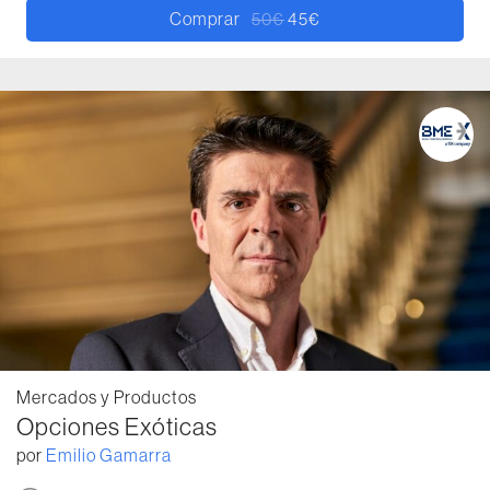
Comprar
50
€
45
€
El precio original era: 50€.
El precio actual es: 45€.
Mercados y Productos
Opciones Exóticas
por
Emilio Gamarra