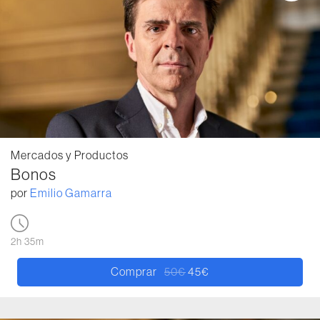
Mercados y Productos
Bonos
por
Emilio Gamarra
2h 35m
Comprar
50
€
45
€
El precio original era: 50€.
El precio actual es: 45€.