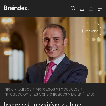
Saltar al contenido
Braindex Academy
Carrito
Me
Buscar
Ver vídeo
Inicio
/
Cursos
/
Mercados y Productos
/
Introducción a las Sensibilidades y Delta (Parte I)
Introducción a las