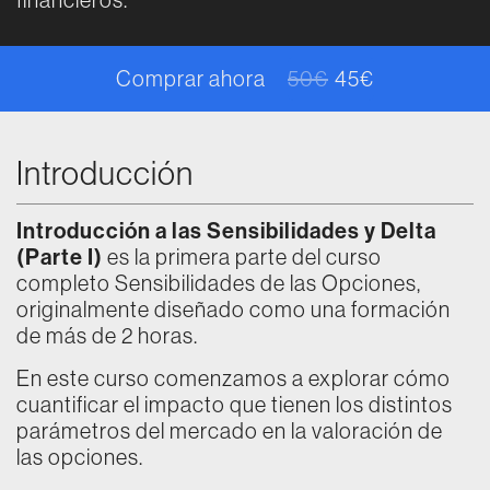
Comprar ahora
50
€
45
€
El precio origina
El precio actual 
Introducción
Introducción a las Sensibilidades y Delta
(Parte I)
es la primera parte del curso
completo Sensibilidades de las Opciones,
originalmente diseñado como una formación
de más de 2 horas.
En este curso comenzamos a explorar cómo
cuantificar el impacto que tienen los distintos
parámetros del mercado en la valoración de
las opciones.