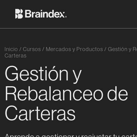
Saltar al contenido
Braindex Academy
Inicio
/
Cursos
/
Mercados y Productos
/
Gestión y 
Carteras
Gestión y
Rebalanceo de
Carteras
Aprende a gestionar y reajustar tu car