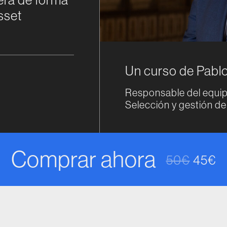
sset
Un curso de Pablo
Responsable del equip
Selección y gestión d
Comprar ahora
50
€
45
€
El prec
El pre