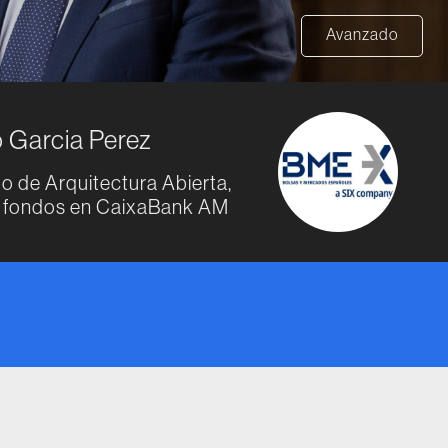
Avanzado
 Garcia Perez
o de Arquitectura Abierta,
e fondos en CaixaBank AM
io original era: 50€.
cio actual es: 45€.