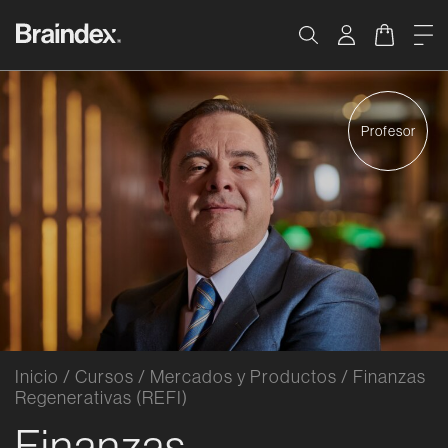
Saltar al contenido
Braindex Academy
Carrito
Me
Buscar
Profesor
Inicio
/
Cursos
/
Mercados y Productos
/
Finanzas
Regenerativas (REFI)
Finanzas