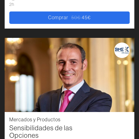
2h
Comprar
50
€
45
€
El precio original era: 50€.
El precio actual es: 45€.
Mercados y Productos
Sensibilidades de las
Opciones