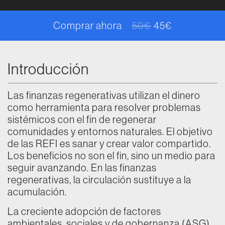
Comprar ahora
50
€
45
€
El precio origina
El precio actual 
Introducción
Las finanzas regenerativas utilizan el dinero
como herramienta para resolver problemas
sistémicos con el fin de regenerar
comunidades y entornos naturales. El objetivo
de las REFI es sanar y crear valor compartido.
Los beneficios no son el fin, sino un medio para
seguir avanzando. En las finanzas
regenerativas, la circulación sustituye a la
acumulación.
La creciente adopción de factores
ambientales, sociales y de gobernanza (ASG)