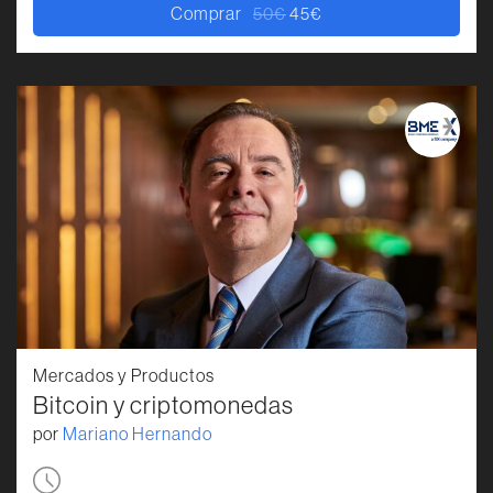
Comprar
50
€
45
€
El precio original era: 50€.
El precio actual es: 45€.
Mercados y Productos
Bitcoin y criptomonedas
por
Mariano Hernando