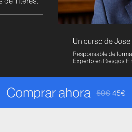
 de interés.
Un curso de Jose
Responsable de forma
Experto en Riesgos Fi
Comprar ahora
50
€
45
€
El prec
El pre