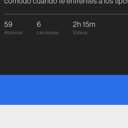
cómodo cuando te enfrentes a los tipos
59
6
2h 15m
Alumnos
Lecciones
Vídeos