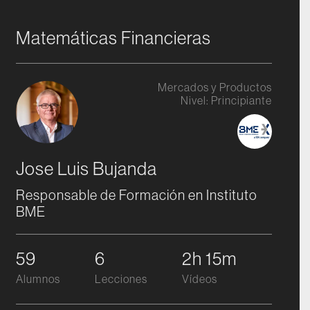
Matemáticas Financieras
Mercados y Productos
Nivel:
Principiante
Jose Luis Bujanda
Responsable de Formación en Instituto
BME
59
6
2h 15m
Alumnos
Lecciones
Vídeos