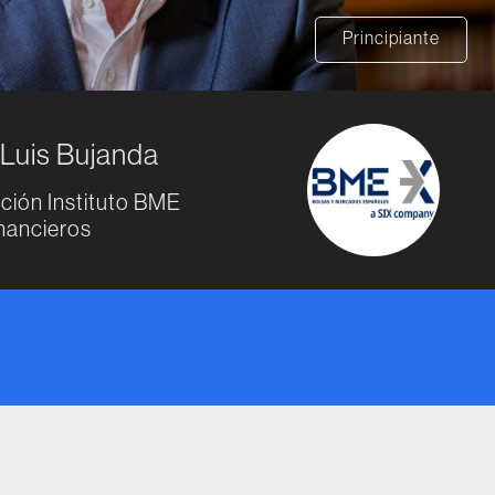
Principiante
 Luis Bujanda
ción Instituto BME
nancieros
io original era: 50€.
cio actual es: 45€.