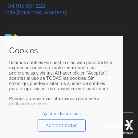
+34 915 891 222
hola@braindex.academy
Cookies
Condiciones
Contratación
Usamos cookies en nuestro sitio web para darte la
experiencia más relevante recordando tus
Devoluciones
Privacidad
preferencias y visitas. Al hacer clic en "Aceptar",
Cookies
Aviso legal
aceptas el uso de TODAS las cookies. Sin
embargo, puedes visitar los ajustes de cookies
Linkedin
Instagram
para proporcionar un consentimiento controlado.
Twitter
Facebook
Puedes obtener más información en nuestra
Youtube
política de cookies
.
Ajustes de cookies
B
Braindex es una marca del grupo BME / A SIX
Aceptar todas
Company