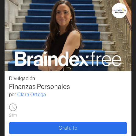
Divulgación
Finanzas Personales
por
Clara Ortega
21m
Gratuito