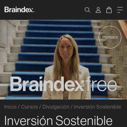
Saltar al contenido
Braindex Academy
Carrito
Me
Buscar
Profesor
Inicio
/
Cursos
/
Divulgación
/
Inversión Sostenible
Inversión Sostenible