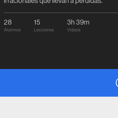
irracionales que llevan a perdidas.
28
15
3h 39m
Alumnos
Lecciones
Vídeos