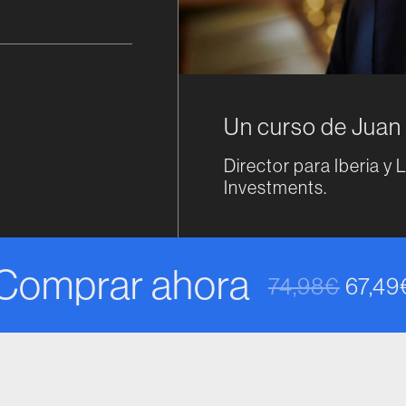
Un curso de Jua
Director para Iberia 
Investments.
Comprar ahora
74,98
€
67,49
El prec
El pre