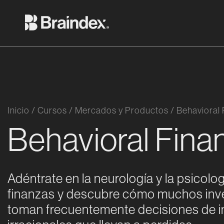
Saltar al contenido
Braindex Academy
Inicio
/
Cursos
/
Mercados y Productos
/
Behavioral
Behavioral Fina
Adéntrate en la neurología y la psicolog
finanzas y descubre cómo muchos inv
toman frecuentemente decisiones de i