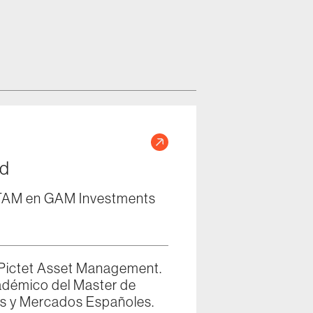
ad
LATAM en GAM Investments
n Pictet Asset Management.
adémico del Master de
sas y Mercados Españoles.