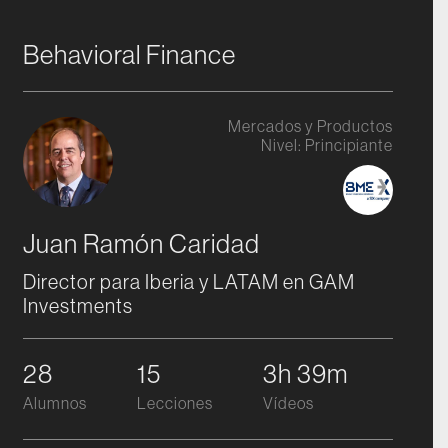
Behavioral Finance
Mercados y Productos
Nivel:
Principiante
Juan Ramón Caridad
Director para Iberia y LATAM en GAM
Investments
28
15
3h 39m
Alumnos
Lecciones
Vídeos