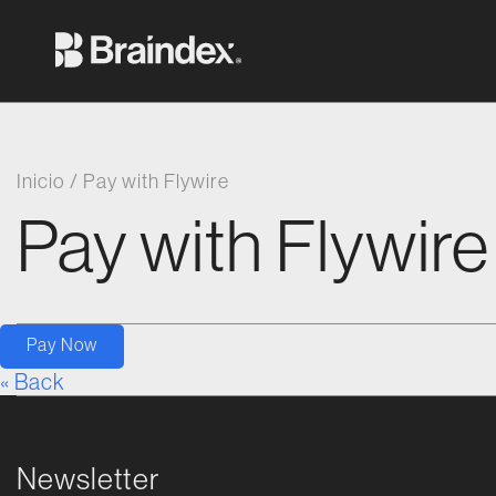
Saltar al contenido
Braindex Academy
Inicio
/
Pay with Flywire
Pay with Flywire
Pay Now
« Back
Newsletter